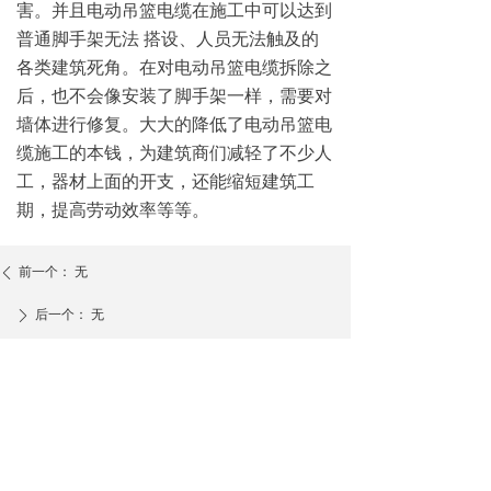
害。并且电动吊篮电缆在施工中可以达到
普通脚手架无法 搭设、人员无法触及的
各类建筑死角。在对电动吊篮电缆拆除之
后，也不会像安装了脚手架一样，需要对
墙体进行修复。大大的降低了电动吊篮电
缆施工的本钱，为建筑商们减轻了不少人
工，器材上面的开支，还能缩短建筑工
期，提高劳动效率等等。
前一个：
无
ꄴ
后一个：
无
ꄲ
安阳凯力特
安阳市凯力特实业有限公司是一家集设计、研发、
生产、销售为一体的综合性起重设备制造企业。产品开